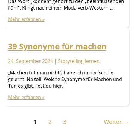
Das Wort „können“ gehört zu den „beeinflussenden
Fünf“. Klingt nach einem Modalverb-Western …
33
Mehr erfahren »
Synonyme
für
können
39 Synonyme für machen
24. September 2024
|
Storytelling lernen
„Machen tut man nicht“, habe ich in der Schule
gelernt. Na toll! Welche Synonyme für Machen und
Tun es gibt, liest du hier.
39
Mehr erfahren »
Synonyme
für
machen
1
2
3
Weiter
→