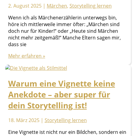
ankommt
2. August 2025
|
Märchen
,
Storytelling lernen
Wenn ich als Märchenerzählerin unterwegs bin,
höre ich mittlerweile immer öfter: „Märchen sind
doch nur für Kinder!“ oder „Heute sind Märchen
nicht mehr zeitgemäß!“ Manche Eltern sagen mir,
dass sie
Warum
Mehr erfahren »
Märchen
heute
noch
Warum eine Vignette keine
zeitgemäß
sind
Anekdote – aber super für
–
und
dein Storytelling ist!
wo
ihre
18. März 2025
|
Storytelling lernen
Stärken
liegen
Eine Vignette ist nicht nur ein Bildchen, sondern ein