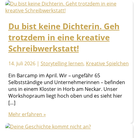
Du bist keine Dichterin. Geh
trotzdem in eine kreative
Schreibwerkstatt!
14. Juli 2026
|
Storytelling lernen
,
Kreative Spielchen
Ein Barcamp im April. Wir – ungefähr 65
Selbstständige und Unternehmerinnen – befinden
uns in einem Kloster in Horb am Neckar. Unser
Workshopraum liegt hoch oben und es sieht hier
[…]
Du
Mehr erfahren »
bist
keine
Dichterin.