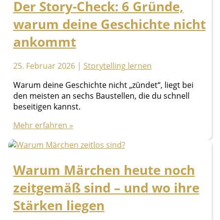
Der Story-Check: 6 Gründe,
Geh
trotzdem
warum deine Geschichte nicht
in
eine
ankommt
kreative
Schreibwerkstatt!
25. Februar 2026
|
Storytelling lernen
Warum deine Geschichte nicht „zündet“, liegt bei
den meisten an sechs Baustellen, die du schnell
beseitigen kannst.
Der
Mehr erfahren »
Story-
Check:
6
Warum Märchen heute noch
Gründe,
warum
zeitgemäß sind – und wo ihre
deine
Geschichte
Stärken liegen
nicht