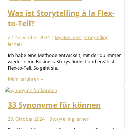
Running
Was ist Storytelling à la Flex-
Gag?
to-Tell?
22. November 2024
|
My Business
,
Storytelling
lernen
Ich habe eine Methode entwickelt, mit der du immer
wieder neue Business-Storys findest und erzählst:
Flex-to-Tell. So geht sie.
Was
Mehr erfahren »
ist
Storytelling
à
33 Synonyme für können
la
Flex-
to-
28. Oktober 2024
|
Storytelling lernen
Tell?