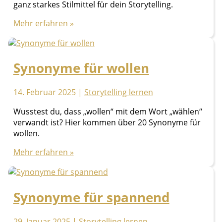
ganz starkes Stilmittel für dein Storytelling.
Warum
Mehr erfahren »
eine
Vignette
keine
Synonyme für wollen
Anekdote
–
aber
14. Februar 2025
|
Storytelling lernen
super
für
Wusstest du, dass „wollen“ mit dem Wort „wählen“
dein
verwandt ist? Hier kommen über 20 Synonyme für
Storytelling
wollen.
ist!
Synonyme
Mehr erfahren »
für
wollen
Synonyme für spannend
29. Januar 2025
|
Storytelling lernen