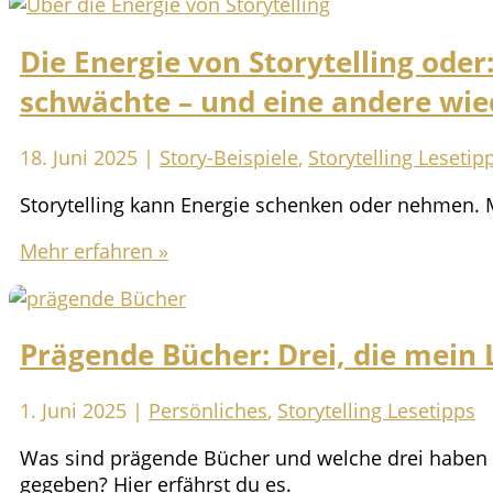
Die Energie von Storytelling oder
schwächte – und eine andere wie
18. Juni 2025
|
Story-Beispiele
,
Storytelling Lesetip
Storytelling kann Energie schenken oder nehmen. M
Die
Mehr erfahren »
Energie
von
Storytelling
Prägende Bücher: Drei, die mein
oder:
Wie
mich
1. Juni 2025
|
Persönliches
,
Storytelling Lesetipps
eine
Was sind prägende Bücher und welche drei haben 
Geschichte
gegeben? Hier erfährst du es.
schwächte