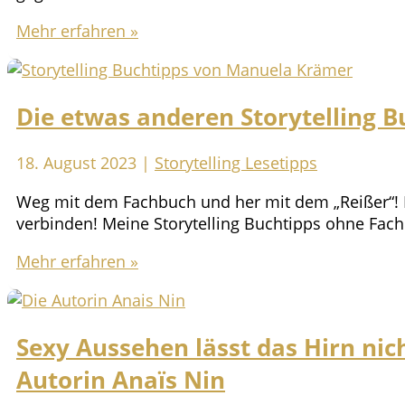
–
Prägende
Mehr erfahren »
und
Bücher:
eine
Drei,
andere
die
wieder
Die etwas anderen Storytelling B
mein
stärkte
Leben
verändert
18. August 2023
|
Storytelling Lesetipps
haben
Weg mit dem Fachbuch und her mit dem „Reißer“!
verbinden! Meine Storytelling Buchtipps ohne Fac
Die
Mehr erfahren »
etwas
anderen
Storytelling
Sexy Aussehen lässt das Hirn nic
Buchtipps
Autorin Anaïs Nin