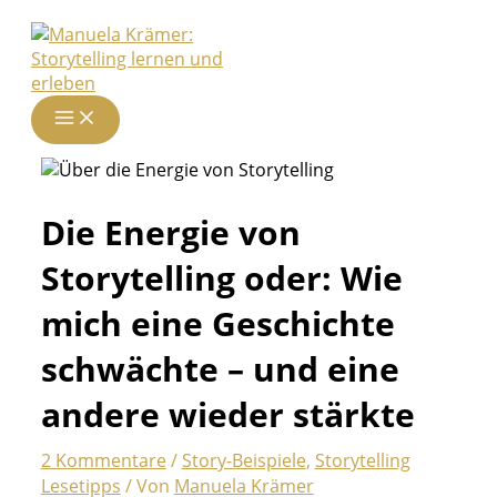
Zum
Inhalt
springen
Die Energie von
Storytelling oder: Wie
mich eine Geschichte
schwächte – und eine
andere wieder stärkte
2 Kommentare
/
Story-Beispiele
,
Storytelling
Lesetipps
/ Von
Manuela Krämer