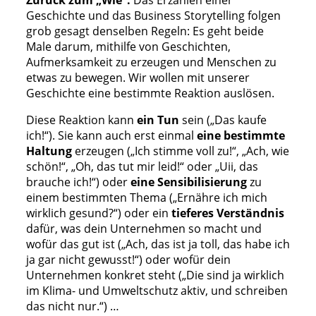
Zurück zum „Wie“:
Das Erzählen einer
Geschichte und das Business Storytelling folgen
grob gesagt denselben Regeln: Es geht beide
Male darum, mithilfe von Geschichten,
Aufmerksamkeit zu erzeugen und Menschen zu
etwas zu bewegen. Wir wollen mit unserer
Geschichte eine bestimmte Reaktion auslösen.
Diese Reaktion kann
ein Tun
sein („Das kaufe
ich!“). Sie kann auch erst einmal
eine bestimmte
Haltung
erzeugen („Ich stimme voll zu!“, „Ach, wie
schön!“, „Oh, das tut mir leid!“ oder „Uii, das
brauche ich!“) oder
eine Sensibilisierung
zu
einem bestimmten Thema („Ernähre ich mich
wirklich gesund?“) oder ein
tieferes Verständnis
dafür, was dein Unternehmen so macht und
wofür das gut ist („Ach, das ist ja toll, das habe ich
ja gar nicht gewusst!“) oder wofür dein
Unternehmen konkret steht („Die sind ja wirklich
im Klima- und Umweltschutz aktiv, und schreiben
das nicht nur.“) …