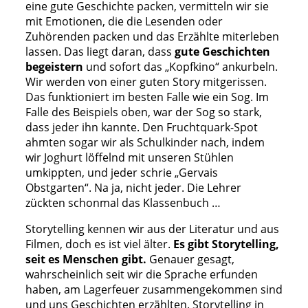
eine gute Geschichte packen, vermitteln wir sie
mit Emotionen, die die Lesenden oder
Zuhörenden packen und das Erzählte miterleben
lassen. Das liegt daran, dass
gute Geschichten
begeistern
und sofort das „Kopfkino“ ankurbeln.
Wir werden von einer guten Story mitgerissen.
Das funktioniert im besten Falle wie ein Sog. Im
Falle des Beispiels oben, war der Sog so stark,
dass jeder ihn kannte. Den Fruchtquark-Spot
ahmten sogar wir als Schulkinder nach, indem
wir Joghurt löffelnd mit unseren Stühlen
umkippten, und jeder schrie „Gervais
Obstgarten“. Na ja, nicht jeder. Die Lehrer
zückten schonmal das Klassenbuch …
Storytelling kennen wir aus der Literatur und aus
Filmen, doch es ist viel älter.
Es gibt Storytelling,
seit es Menschen gibt.
Genauer gesagt,
wahrscheinlich seit wir die Sprache erfunden
haben, am Lagerfeuer zusammengekommen sind
und uns Geschichten erzählten. Storytelling in