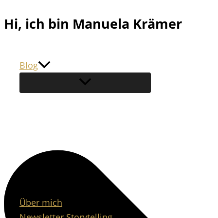
Zum
Hi, ich bin Manuela Krämer
Inhalt
springen
Blog
Über mich
Newsletter Storytelling