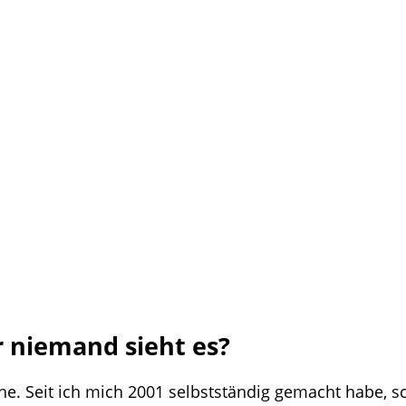
haft und mein Angebot für dich. Ich biete dir Erzählk
r niemand sieht es?
erne. Seit ich mich 2001 selbstständig gemacht habe, 