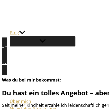
Zum
Storytelling Trainings | Keynotes | Slams
Inhalt
springen
Good Storys always win!
Blog
Hi, ich bin Manuela. Storytelling ist meine Leidensc
VORGESPRÄCH
ANGEBOTE
Was du bei mir bekommst:
Du hast ein tolles Angebot – abe
Über mich
Seit meiner Kindheit erzähle ich leidenschaftlich g
Newsletter Storytelling