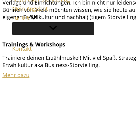
Verlage und Einrichtungen. Ich bin nicht nur leiden
Mein Angebot
Bühnen vor. Viele möchten wissen, wie sie heute auc
eigener Erzählkultur und nachhal(l)tigem Storytelling
Für 0 €
Trainings & Workshops
Kontakt
Trainiere deinen Erzählmuskel! Mit viel Spaß, Strat
Suchen
Erzählkultur aka Business-Storytelling.
Mehr dazu