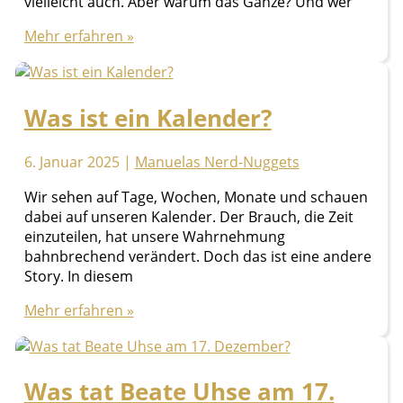
vielleicht auch. Aber warum das Ganze? Und wer
Valentin
Mehr erfahren »
von
Terni
Was ist ein Kalender?
6. Januar 2025
|
Manuelas Nerd-Nuggets
Wir sehen auf Tage, Wochen, Monate und schauen
dabei auf unseren Kalender. Der Brauch, die Zeit
einzuteilen, hat unsere Wahrnehmung
bahnbrechend verändert. Doch das ist eine andere
Story. In diesem
Was
Mehr erfahren »
ist
ein
Kalender?
Was tat Beate Uhse am 17.