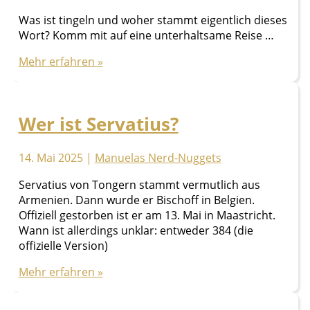
Was ist tingeln und woher stammt eigentlich dieses
Wort? Komm mit auf eine unterhaltsame Reise …
Was
Mehr erfahren »
ist
tingeln?
Wer ist Servatius?
14. Mai 2025
|
Manuelas Nerd-Nuggets
Servatius von Tongern stammt vermutlich aus
Armenien. Dann wurde er Bischoff in Belgien.
Offiziell gestorben ist er am 13. Mai in Maastricht.
Wann ist allerdings unklar: entweder 384 (die
offizielle Version)
Wer
Mehr erfahren »
ist
Servatius?