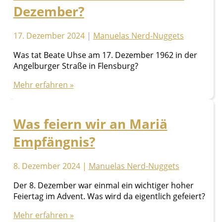
Dezember?
17. Dezember 2024
|
Manuelas Nerd-Nuggets
Was tat Beate Uhse am 17. Dezember 1962 in der
Angelburger Straße in Flensburg?
Was
Mehr erfahren »
tat
Beate
Uhse
Was feiern wir an Mariä
am
Empfängnis?
17.
Dezember?
8. Dezember 2024
|
Manuelas Nerd-Nuggets
Der 8. Dezember war einmal ein wichtiger hoher
Feiertag im Advent. Was wird da eigentlich gefeiert?
Was
Mehr erfahren »