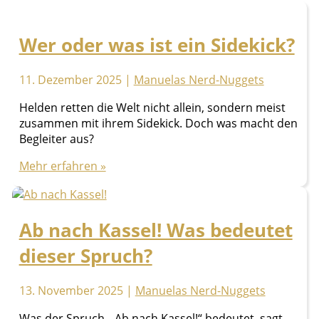
Wer oder was ist ein Sidekick?
11. Dezember 2025
|
Manuelas Nerd-Nuggets
Helden retten die Welt nicht allein, sondern meist
zusammen mit ihrem Sidekick. Doch was macht den
Begleiter aus?
Wer
Mehr erfahren »
oder
was
ist
Ab nach Kassel! Was bedeutet
ein
Sidekick?
dieser Spruch?
13. November 2025
|
Manuelas Nerd-Nuggets
Was der Spruch, „Ab nach Kassel!“ bedeutet, sagt