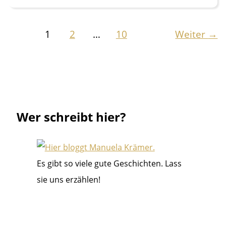
feiern
wir
an
1
2
…
10
Weiter
→
Mariä
Empfängnis?
Wer schreibt hier?
Es gibt so viele gute Geschichten. Lass
sie uns erzählen!