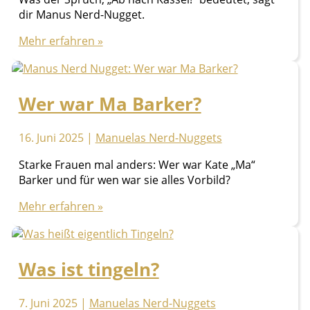
dir Manus Nerd-Nugget.
Ab
Mehr erfahren »
nach
Kassel!
Was
Wer war Ma Barker?
bedeutet
dieser
Spruch?
16. Juni 2025
|
Manuelas Nerd-Nuggets
Starke Frauen mal anders: Wer war Kate „Ma“
Barker und für wen war sie alles Vorbild?
Wer
Mehr erfahren »
war
Ma
Barker?
Was ist tingeln?
7. Juni 2025
|
Manuelas Nerd-Nuggets