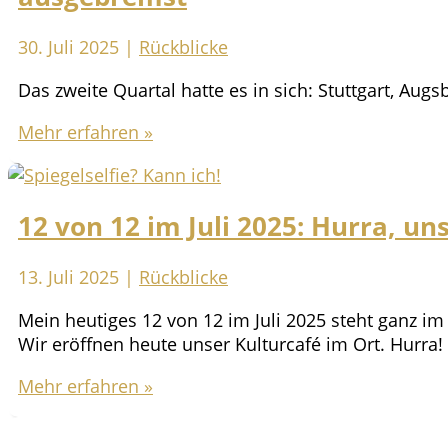
warm
und
30. Juli 2025
|
Rückblicke
flauschig
Das zweite Quartal hatte es in sich: Stuttgart, Aug
Quartalsrückblick
Mehr erfahren »
2/2025
–
Bunt,
12 von 12 im Juli 2025: Hurra, un
bewegt
und
beinahe
13. Juli 2025
|
Rückblicke
wieder
Mein heutiges 12 von 12 im Juli 2025 steht ganz i
ausgebremst
Wir eröffnen heute unser Kulturcafé im Ort. Hurra
12
Mehr erfahren »
von
12