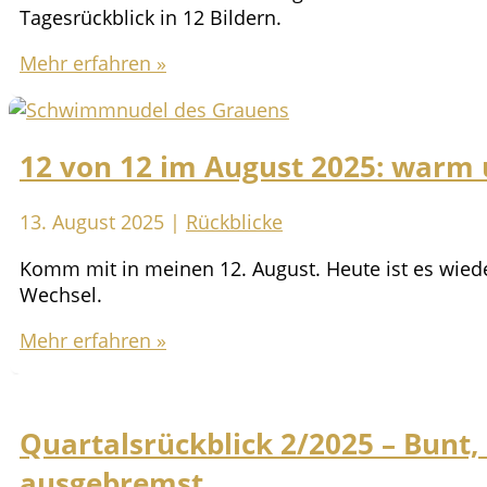
Tagesrückblick in 12 Bildern.
den
Sommer!
12
Mehr erfahren »
von
12
im
12 von 12 im August 2025: warm 
September
2025:
Aufbruchsstimmung
13. August 2025
|
Rückblicke
Komm mit in meinen 12. August. Heute ist es wiede
Wechsel.
12
Mehr erfahren »
von
12
im
Quartalsrückblick 2/2025 – Bunt
August
2025:
ausgebremst