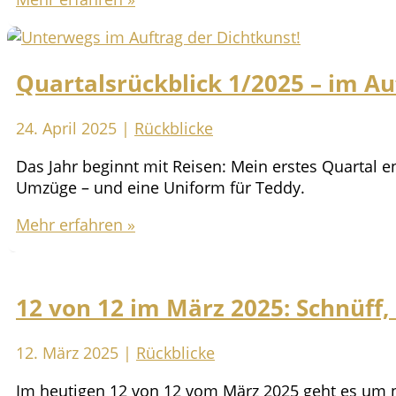
von-
12
im
Quartalsrückblick 1/2025 – im Au
Mai
2025:
Jäger
24. April 2025
|
Rückblicke
mögen
Das Jahr beginnt mit Reisen: Mein erstes Quartal e
kein
Umzüge – und eine Uniform für Teddy.
Wasser
;)
Quartalsrückblick
Mehr erfahren »
1/2025
–
im
12 von 12 im März 2025: Schnüff,
Auftrag
der
Erzählkünste
12. März 2025
|
Rückblicke
Im heutigen 12 von 12 vom März 2025 geht es um nic