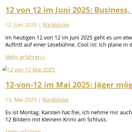
im
12 von 12 im Juni 2025: Busines
Juli
2025:
Hurra,
12. Juni 2025
|
Rückblicke
unser
Im heutigen 12 von 12 im Juni 2025 geht es um etw
Kultur-
Auftritt auf einer Lesebühne. Cool ist: Ich plane i
Café
eröffnet!
12
Mehr erfahren »
von
12
im
12-von-12 im Mai 2025: Jäger mög
Juni
2025:
Business,
13. Mai 2025
|
Rückblicke
Kunst
Es ist Montag. Karsten hat frei, ich nehme mir auch
und
12 Bildern mit kleinem Krimi am Schluss.
Hängematte
12-
Mehr erfahren »