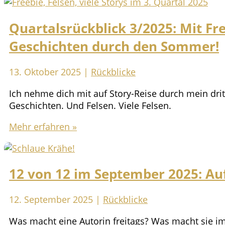
Quartalsrückblick 3/2025: Mit Fre
Geschichten durch den Sommer!
13. Oktober 2025
|
Rückblicke
Ich nehme dich mit auf Story-Reise durch mein dri
Geschichten. Und Felsen. Viele Felsen.
Quartalsrückblick
Mehr erfahren »
3/2025:
Mit
Freebie,
12 von 12 im September 2025: A
Felsen
und
vielen
12. September 2025
|
Rückblicke
Geschichten
Was macht eine Autorin freitags? Was macht sie im
durch