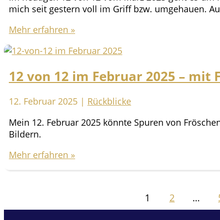
mich seit gestern voll im Griff bzw. umgehauen. A
12
Mehr erfahren »
von
12
im
12 von 12 im Februar 2025 – mit F
März
2025:
Schnüff,
12. Februar 2025
|
Rückblicke
schneuf,
Mein 12. Februar 2025 könnte Spuren von Fröschen 
nies
Bildern.
…
12
Mehr erfahren »
von
12
im
1
2
…
Februar
2025