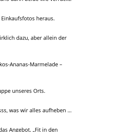
 Einkaufsfotos heraus.
klich dazu, aber allein der
Kokos-Ananas-Marmelade –
uppe unseres Orts.
sss, was wir alles aufheben …
das Angebot. „Fit in den