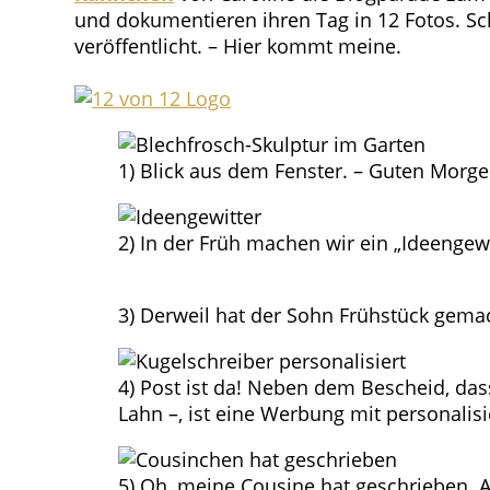
und dokumentieren ihren Tag in 12 Fotos. Sch
veröffentlicht. – Hier kommt meine.
1) Blick aus dem Fenster. – Guten Morge
2) In der Früh machen wir ein „Ideengewi
3) Derweil hat der Sohn Frühstück gema
4) Post ist da! Neben dem Bescheid, das
Lahn –, ist eine Werbung mit personalis
5) Oh, meine Cousine hat geschrieben. A