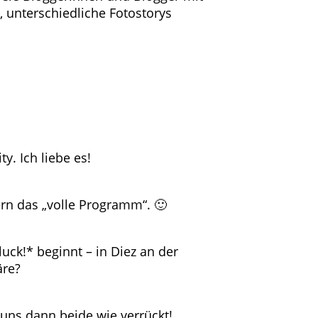
, unterschiedliche Fotostorys
y. Ich liebe es!
rn das „volle Programm“. 🙂
uck!* beginnt – in Diez an der
äre?
 uns dann beide wie verrückt!