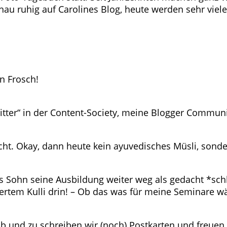
au ruhig auf Carolines Blog, heute werden sehr viele
n Frosch!
tter“ in der Content-Society, meine Blogger Communit
cht. Okay, dann heute kein ayuvedisches Müsli, sonde
s Sohn seine Ausbildung weiter weg als gedacht *schl
iertem Kulli drin! – Ob das was für meine Seminare w
b und zu schreiben wir (noch) Postkarten und freuen