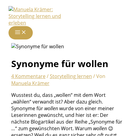
Zum
Inhalt
springen
Synonyme für wollen
4 Kommentare
/
Storytelling lernen
/ Von
Manuela Krämer
Wusstest du, dass „wollen“ mit dem Wort
„wählen“ verwandt ist? Aber dazu gleich.
Synonyme für
wollen
wurde von einer meiner
Leserinnen gewünscht, und hier ist er: Der
nächste Blogartikel aus der Reihe „Synonyme für
…“ zum gewünschten Wort. Warum
wollen
😉
ersetzen? Weil du es ganz sicher sehr oft nutzt