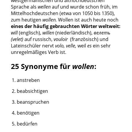
westgermanischen und althochdeutschen
Sprache als
wellen
auf und wurde schon früh, im
Mittelhochdeutschen (etwa von 1050 bis 1350),
zum heutigen
wollen.
Wollen ist auch heute noch
eines der häufig gebrauchten Wörter weltweit:
will
(englisch),
willen
(niederländisch),
велеть
(velet)
auf russisch,
vouloir
(französisch) und
Lateinschüler nervt
volo, velle,
weil
es
ein sehr
unregelmäßiges Verb ist.
25 Synonyme für
wollen
:
anstreben
beabsichtigen
beanspruchen
benötigen
bedürfen