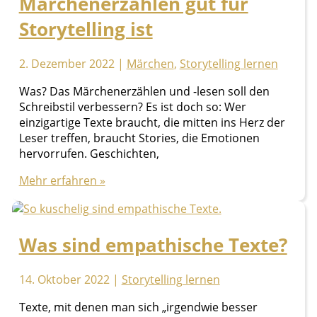
Märchenerzählen gut für
einfach
Storytelling ist
2. Dezember 2022
|
Märchen
,
Storytelling lernen
Was? Das Märchenerzählen und -lesen soll den
Schreibstil verbessern? Es ist doch so: Wer
einzigartige Texte braucht, die mitten ins Herz der
Leser treffen, braucht Stories, die Emotionen
hervorrufen. Geschichten,
44
Mehr erfahren »
Gründe,
warum
Märchenerzählen
Was sind empathische Texte?
gut
für
Storytelling
14. Oktober 2022
|
Storytelling lernen
ist
Texte, mit denen man sich „irgendwie besser