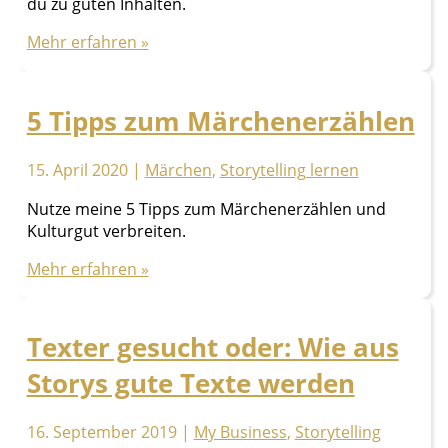
du zu guten Inhalten.
Guter
Mehr erfahren »
Content:
10
Schritte
5 Tipps zum Märchenerzählen
für
richtig
15. April 2020
|
Märchen
,
Storytelling lernen
starken
Inhalt
Nutze meine 5 Tipps zum Märchenerzählen und
Kulturgut verbreiten.
5
Mehr erfahren »
Tipps
zum
Märchenerzählen
Texter gesucht oder: Wie aus
Storys gute Texte werden
16. September 2019
|
My Business
,
Storytelling