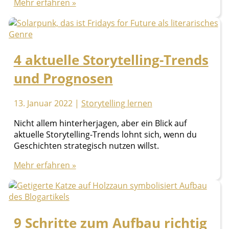
33
Mehr erfahren »
Synonyme
für
formschön
–
4 aktuelle Storytelling-Trends
mein
persönliches
und Prognosen
Unwort
13. Januar 2022
|
Storytelling lernen
Nicht allem hinterherjagen, aber ein Blick auf
aktuelle Storytelling-Trends lohnt sich, wenn du
Geschichten strategisch nutzen willst.
4
Mehr erfahren »
aktuelle
Storytelling-
Trends
und
9 Schritte zum Aufbau richtig
Prognosen