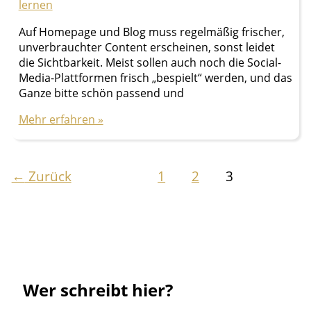
lernen
Auf Homepage und Blog muss regelmäßig frischer,
unverbrauchter Content erscheinen, sonst leidet
die Sichtbarkeit. Meist sollen auch noch die Social-
Media-Plattformen frisch „bespielt“ werden, und das
Ganze bitte schön passend und
Texter
Mehr erfahren »
gesucht
oder:
Wie
←
Zurück
1
2
3
aus
Storys
gute
Texte
werden
Wer schreibt hier?