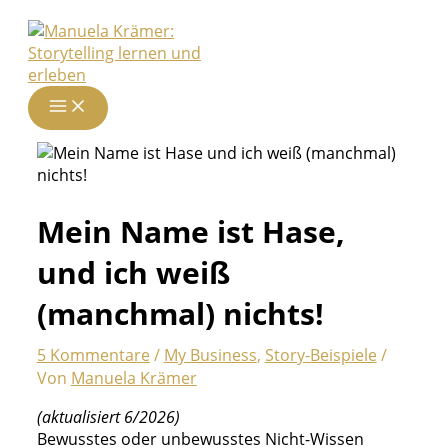
Zum
Inhalt
springen
Mein Name ist Hase,
und ich weiß
(manchmal) nichts!
5 Kommentare
/
My Business
,
Story-Beispiele
/
Von
Manuela Krämer
(aktualisiert 6/2026)
Bewusstes oder unbewusstes Nicht-Wissen