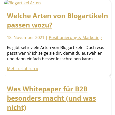
Wofür
emotionale
Welche Arten von Blogartikeln
Einblicke
gut
passen wozu?
sind
18. November 2021
|
Positionierung & Marketing
Es gibt sehr viele Arten von Blogartikeln. Doch was
passt wann? Ich zeige sie dir, damit du auswählen
und dann einfach besser losschreiben kannst.
Welche
Mehr erfahren »
Arten
von
Blogartikeln
Was Whitepaper für B2B
passen
besonders macht (und was
wozu?
nicht)