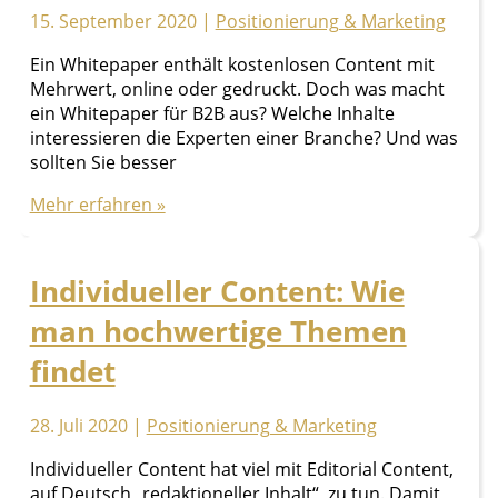
15. September 2020
|
Positionierung & Marketing
Ein Whitepaper enthält kostenlosen Content mit
Mehrwert, online oder gedruckt. Doch was macht
ein Whitepaper für B2B aus? Welche Inhalte
interessieren die Experten einer Branche? Und was
sollten Sie besser
Was
Mehr erfahren »
Whitepaper
für
B2B
Individueller Content: Wie
besonders
man hochwertige Themen
macht
(und
findet
was
nicht)
28. Juli 2020
|
Positionierung & Marketing
Individueller Content hat viel mit Editorial Content,
auf Deutsch „redaktioneller Inhalt“, zu tun. Damit