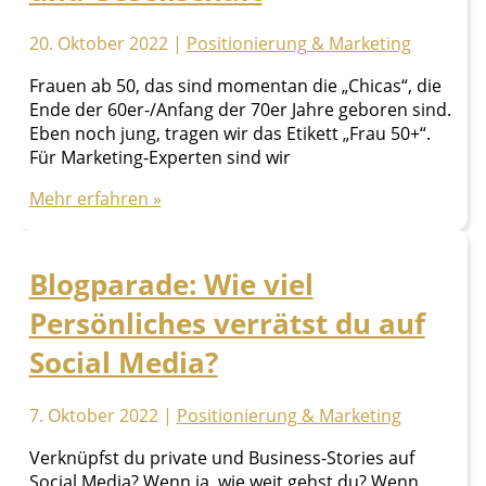
20. Oktober 2022
|
Positionierung & Marketing
Frauen ab 50, das sind momentan die „Chicas“, die
Ende der 60er-/Anfang der 70er Jahre geboren sind.
Eben noch jung, tragen wir das Etikett „Frau 50+“.
Für Marketing-Experten sind wir
Frauen
Mehr erfahren »
ab
50
in
Blogparade: Wie viel
Marketing
Persönliches verrätst du auf
und
Gesellschaft
Social Media?
7. Oktober 2022
|
Positionierung & Marketing
Verknüpfst du private und Business-Stories auf
Social Media? Wenn ja, wie weit gehst du? Wenn