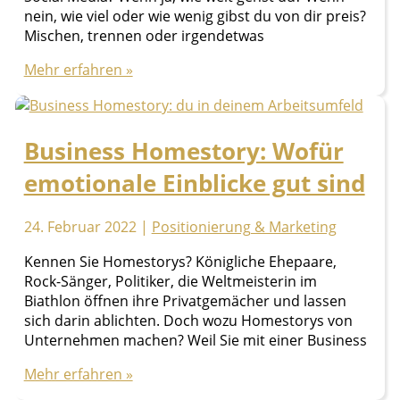
nein, wie viel oder wie wenig gibst du von dir preis?
Mischen, trennen oder irgendetwas
Blogparade:
Mehr erfahren »
Wie
viel
Persönliches
Business Homestory: Wofür
verrätst
du
emotionale Einblicke gut sind
auf
Social
Media?
24. Februar 2022
|
Positionierung & Marketing
Kennen Sie Homestorys? Königliche Ehepaare,
Rock-Sänger, Politiker, die Weltmeisterin im
Biathlon öffnen ihre Privatgemächer und lassen
sich darin ablichten. Doch wozu Homestorys von
Unternehmen machen? Weil Sie mit einer Business
Business
Mehr erfahren »
Homestory: