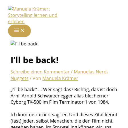
Zum
Inhalt
springen
I’ll be back!
Schreibe einen Kommentar
/
Manuelas Nerd-
Nuggets
/ Von
Manuela Krämer
„I’ll be back!“ … Wer sagt das? Richtig, das ist doch
Arni. Arnold Schwarzenegger alias blecherner
Cyborg TX-500 im Film Terminator 1 von 1984.
Ich komme zurück, sagt er. Und dieses Zitat kennt
(fast) jeder, selbst Menschen, die den Film nicht
gesehen haben. Im Storytelling können wir uns