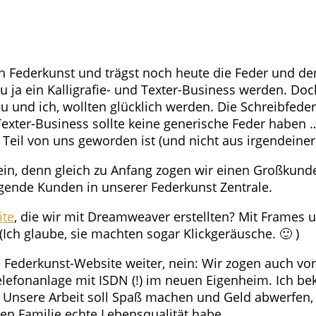
h Federkunst und trägst noch heute die Feder und den 
u ja ein Kalligrafie- und Texter-Business werden. Do
u und ich, wollten glücklich werden. Die Schreibfeder
Texter-Business sollte keine generische Feder haben 
r Teil von uns geworden ist (und nicht aus irgendein
in, denn gleich zu Anfang zogen wir einen Großkunden
egende Kunden in unserer Federkunst Zentrale.
ite
, die wir mit Dreamweaver erstellten? Mit Frames 
(Ich glaube, sie machten sogar Klickgeräusche. 🙂 )
 Federkunst-Website weiter, nein: Wir zogen auch v
lefonanlage mit ISDN (!) im neuen Eigenheim. Ich be
 Unsere Arbeit soll Spaß machen und Geld abwerfen, 
nen Familie echte Lebensqualität habe.