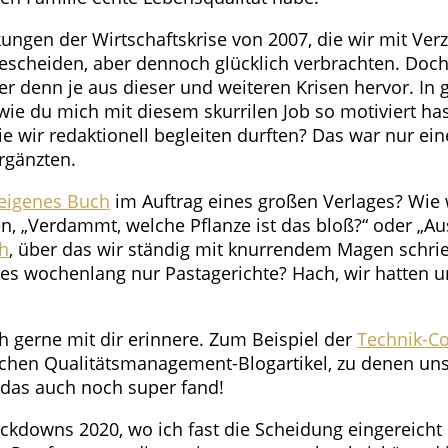
kungen der Wirtschaftskrise von 2007, die wir mit Ve
 bescheiden, aber dennoch glücklich verbrachten. Doc
er denn je aus dieser und weiteren Krisen hervor. In g
ie du mich mit diesem skurrilen Job so motiviert ha
, die wir redaktionell begleiten durften? Das war nur e
rgänzten.
 eigenes Buch
im Auftrag eines großen Verlages? Wie 
 „Verdammt, welche Pflanze ist das bloß?“ oder „Aus
h
, über das wir ständig mit knurrendem Magen schri
 es wochenlang nur Pastagerichte? Hach, wir hatten u
ch gerne mit dir erinnere. Zum Beispiel der
Technik-Co
schen Qualitätsmanagement-Blogartikel, zu denen u
das auch noch super fand!
owns 2020, wo ich fast die Scheidung eingereicht hä