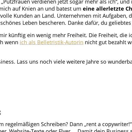
„Putzfrauen verdienen jetzt sogar mehr als ich“, und 
 mich auf Knien an und batest um
eine allerletzte C
ertvolle Kunden an Land. Unternehmen mit Aufgaben, 
n schönes Leben bescheren. Danke dafür, du geliebtes
mir künftig ein wenig mehr Freiheit. Die Freiheit, die
uch wenn
ich als Belletristik-Autorin
nicht gut bezahlt we
siness. Lass uns noch viele weitere Jahre so wunderbar
zum regelmäßigen Schreiben? Dann „rent a copywriter!
er, Website-Texte oder Flyer … Damit dein Business so