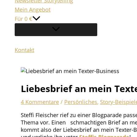
Newsletter Storytelling
Mein Angebot
Für 0 €
Kontakt
Suchen
Liebesbrief an mein Text
4 Kommentare
/
Persönliches
,
Story-Beispiel
Steffi Fleischer rief zu einer Blogparade pas
Thema vor. Einen schmachtigen Brief an mein
kommt also der Liebesbrief an mein Texter-B
und verlinke ihn unter
Steffis Blogparade
!