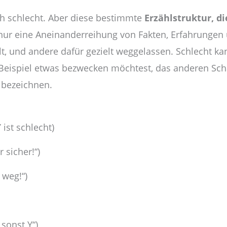
och schlecht. Aber diese bestimmte
Erzählstruktur, d
 nur eine Aneinanderreihung von Fakten, Erfahrunge
, und andere dafür gezielt weggelassen. Schlecht kann
Beispiel etwas bezwecken möchtest, das anderen Scha
v bezeichnen.
ist schlecht)
 sicher!“)
weg!“)
 sonst Y“)