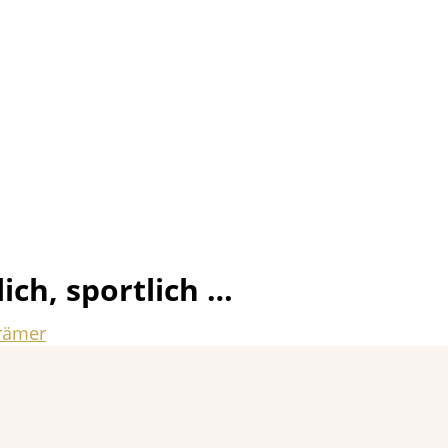
lich, sportlich …
rämer