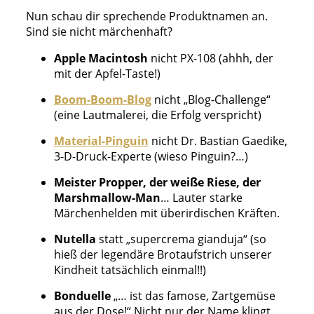
Nun schau dir sprechende Produktnamen an.
Sind sie nicht märchenhaft?
Apple Macintosh
nicht PX-108 (ahhh, der
mit der Apfel-Taste!)
Boom-Boom-Blog
nicht „Blog-Challenge“
(eine Lautmalerei, die Erfolg verspricht)
Material-Pinguin
nicht Dr. Bastian Gaedike,
3-D-Druck-Experte (wieso Pinguin?…)
Meister Propper, der weiße Riese, der
Marshmallow-Man
… Lauter starke
Märchenhelden mit überirdischen Kräften.
Nutella
statt „supercrema gianduja“ (so
hieß der legendäre Brotaufstrich unserer
Kindheit tatsächlich einmal!!)
Bonduelle
„… ist das famose, Zartgemüse
aus der Dose!“ Nicht nur der Name klingt