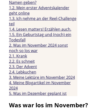
Namen geben?
1.2.
Mein erster Adventskalender
geht online
1.3.
Ich nehme an der Reel-Challenge
teil
1.4.
Lesen matters! Erzählen auch.
1.5.
Ein Geburtstag und (noch) ein
Todesfall
2.
Was im November 2024 sonst
noch so los war
2.1.
Krank
2.2.
Es schneit
2.3.
Der Advent
2.4.
Lebkuchen
3.
Meine Lektüre im November 2024
4.
Meine Blogartikel im November
2024
5.
Was im Dezember geplant ist
Was war los im November?