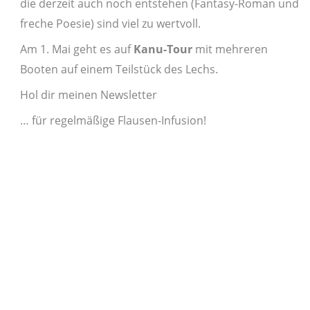
die derzeit auch noch entstehen (Fantasy-Roman und
freche Poesie) sind viel zu wertvoll.
Am 1. Mai geht es auf
Kanu-Tour
mit mehreren
Booten auf einem Teilstück des Lechs.
Hol dir meinen Newsletter
… für regelmäßige Flausen-Infusion!
In
Storytellas weekly
bekommst du ganz viel
unnützes Nerd-Wissen – damit deine Gehirnzellen
regelmäßig in den Kreativmodus versetzt werden –
und „seriöses“
Storytelling-Wissen zum
Umsetzen für dein Business.
Du möchtest
Storytellas weekly
regelmäßig in
deinem Postfach vorfinden?