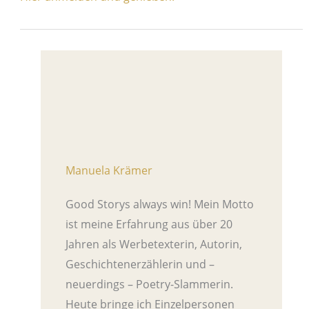
Geschichtenerzählerin und –
neuerdings – Poetry-Slammerin.
Heute bringe ich Einzelpersonen
und Teams als Storytelling-Trainerin
buchstäblich in Bewegung. Meine
Methode heißt nicht umsonst "Flex-
to-Tell". ;) Meine Überzeugung: Jedes
Unternehmen produziert
einzigartige Storys, jeden Tag – auch
ich. Finde und erzähle sie mit deiner
Stimme, denn sie sind es wert,
gesehen zu werden!
Mehr über mich
liest du hier!