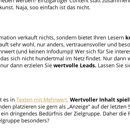
 lieben werden? Einzigartiger Content statt zusammen
nst. Naja, soo einfach ist das nicht.
rmation verkauft nichts, sondern bietet Ihren Lesern
k
kauft sehr wohl, nur anders, vertrauensvoller und be
hrwert (und keinen Infodump)! Wer sich für Sie interes
 das sich nicht hundertmal im Netz findet. Nur dann w
 nur dann erzielen Sie
wertvolle Leads.
Lassen Sie si
t es in
Texten mit Mehrwert.
Wertvoller Inhalt spiel
unden platzieren sie gern als „Anzeige“ auf der letzte
e ein dringendes Bedürfnis der Zielgruppe. Daher die
ielgruppe besonders?