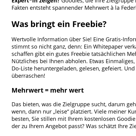
Expert*in zeigen?
Goodies, die Ihre Zielgruppe
Fakten entsteht spannender Mehrwert à la Federku
Was bringt ein Freebie?
Wertvolle Information über Sie! Eine Gratis-Info
stimmt so nicht ganz, denn: Ein Whitepaper ver
schaffen gibt ein gutes Freebie tatsächlichen Me
Nützliches bei Ihnen abholen. Etwas Einmaliges,
Do-Liste heruntergeladen, gelesen, gefeiert. Und
überraschen!
Mehrwert = mehr wert
Das bieten, was die Zielgruppe sucht, darum geh
wenn, dann nur „leise“ platziert. Viele meiner K
besten, Sie stillen mit Ihrem kostenlosen Goodi
der zu Ihrem Angebot passt? Was schätzt Ihre Z