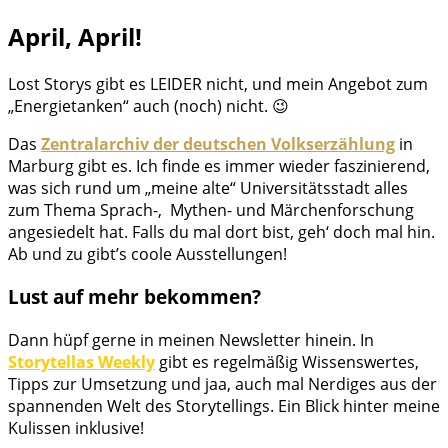
Zum
A
pril, April!
Inhalt
springen
Lost Storys gibt es LEIDER nicht, und mein Angebot zum
„Energietanken“ auch (noch) nicht. 😉
Das
Zentralarchiv der deutschen Volkserzählung
in
Marburg gibt es. Ich finde es immer wieder faszinierend,
was sich rund um „meine alte“ Universitätsstadt alles
zum Thema Sprach-, Mythen- und Märchenforschung
angesiedelt hat. Falls du mal dort bist, geh‘ doch mal hin.
Ab und zu gibt’s coole Ausstellungen!
Lust auf mehr bekommen?
Dann hüpf gerne in meinen Newsletter hinein. In
Storytellas Weekly
gibt es regelmäßig Wissenswertes,
Tipps zur Umsetzung und jaa, auch mal Nerdiges aus der
spannenden Welt des Storytellings. Ein Blick hinter meine
Kulissen inklusive!